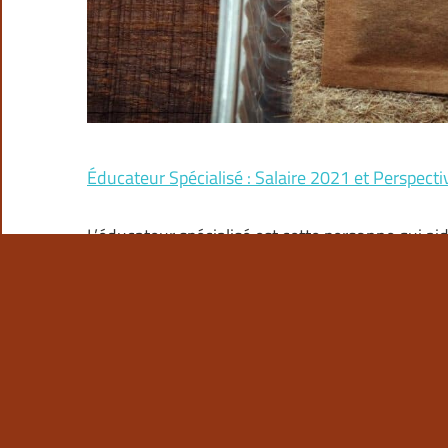
Éducateur Spécialisé : Salaire 2021 et Perspecti
L’éducateur spécialisé est cette personne qui ai
l’autonomie. Aussi, il accompagne ceux qui souff
autonomes. Si vous voulez en savoir plus sur le s
ce qui suit va vous intéresser.
Comment comptabiliser des dividendes : un guid
Dans un partenariat, une firme doit verser des d