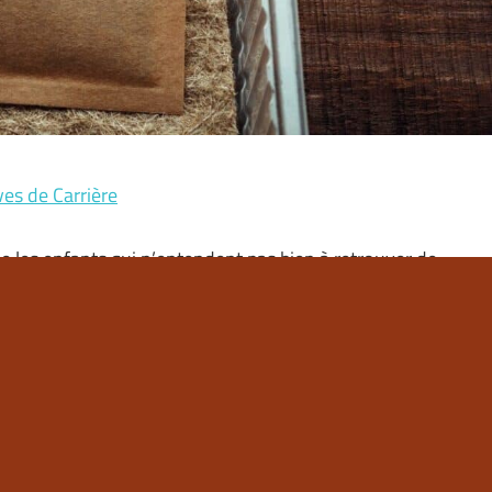
ves de Carrière
de les enfants qui n’entendent pas bien à retrouver de
rent d’un handicap ou ont des difficultés à être
alaire et les perspectives de carrière de cette profession,
e pour les entreprises
ividendes à ses actionnaires. L’opération financière doit