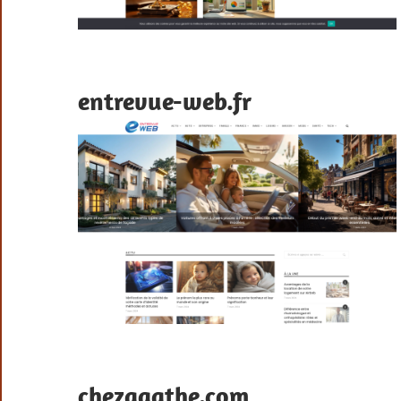
entrevue-web.fr
chezagathe.com